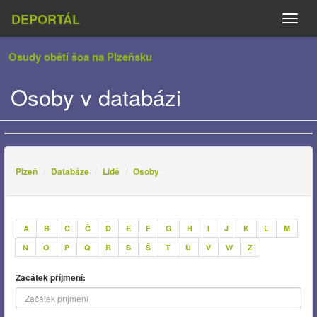
DEPORTÁL
Naviga
Osudy obětí šoa na Plzeňsku
Osoby v databázi
Plzeň
Databáze
Lidé
Osoby
A
B
C
Č
D
E
F
G
H
I
J
K
L
M
N
O
P
Q
R
S
Š
T
U
V
W
Z
Začátek příjmení: