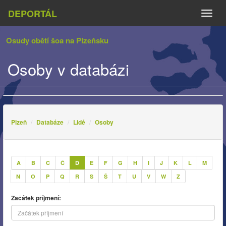
DEPORTÁL
Naviga
Osudy obětí šoa na Plzeňsku
Osoby v databázi
Plzeň
Databáze
Lidé
Osoby
A
B
C
Č
D
E
F
G
H
I
J
K
L
M
N
O
P
Q
R
S
Š
T
U
V
W
Z
Začátek příjmení: