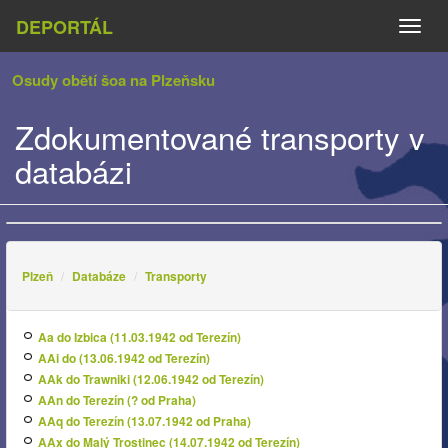
DEPORTÁL
Naviga
Osudy obětí šoa na Plzeňsku
Zdokumentované transporty v
databázi
Plzeň
Databáze
Transporty
Aa do Izbica (11.03.1942 od Terezín)
AAi do (13.06.1942 od Terezín)
AAk do Trawniki (12.06.1942 od Terezín)
AAn do Terezín (? od Praha)
AAq do Terezín (13.07.1942 od Praha)
AAx do Malý Trostinec (14.07.1942 od Terezín)