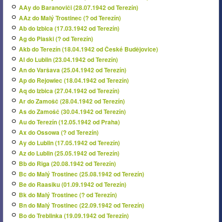
AAy do Baranoviči (28.07.1942 od Terezín)
AAz do Malý Trostinec (? od Terezín)
Ab do Izbica (17.03.1942 od Terezín)
Ag do Piaski (? od Terezín)
Akb do Terezín (18.04.1942 od České Budějovice)
Al do Lublin (23.04.1942 od Terezín)
An do Varšava (25.04.1942 od Terezín)
Ap do Rejowiec (18.04.1942 od Terezín)
Aq do Izbica (27.04.1942 od Terezín)
Ar do Zamošč (28.04.1942 od Terezín)
As do Zamošč (30.04.1942 od Terezín)
Au do Terezín (12.05.1942 od Praha)
Ax do Ossowa (? od Terezín)
Ay do Lublin (17.05.1942 od Terezín)
Az do Lublin (25.05.1942 od Terezín)
Bb do Riga (20.08.1942 od Terezín)
Bc do Malý Trostinec (25.08.1942 od Terezín)
Be do Raasiku (01.09.1942 od Terezín)
Bk do Malý Trostinec (? od Terezín)
Bn do Malý Trostinec (22.09.1942 od Terezín)
Bo do Treblinka (19.09.1942 od Terezín)