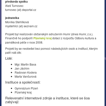
předseda spolku
Aleš Turnovec
turnovec (at) deportal.cz
jednatelka
Monika Stehlíková
mystehlici (at) seznam.cz
Projekt byl realizován občanským sdružením Humr (dnes Humr, z.s.).
Finančně ho podpořil
Plzeňský kraj
dotací z rozpočtu Odboru kultura a
památková péče v roce 2008.
Projekt by se neobešel bez pomoci následujících osob a institucí, kterým
patří náš dík:
Lidé:
Mgr. Martin Baxa
Jan Jáchim
Radovan Kodera
Marta Vančurová
Instituce a společnosti:
Gymnázium Plzeň
Plzeňský kraj
Relevenatní internetové zdroje a instituce, které se šoa
zabývají: