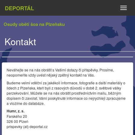
DEPORTÁL
Naviga
Osudy obětí šoa na Plzeňsku
Kontakt
Neváhejte se na nás obrátit s Vašimi dotazy či příspěvky. Prosíme,
neopomeňte vždy uvést nějaký zpětný kontakt na Vás.
Budeme velmi vděčni za jakékoli informace, fotografie a další materiály o
lidech z Plzeňska, kteří byli z rasových důvodů v době 2. světové války
perzekvováni. Můžete se na nás obrátit prostřednictvím mailu, běžným
dopisem či zavolat. Vámi poskytnuté informace co nejrychleji zpracujeme
a vložíme do databáze.
Humr, z. s.
Farského 20
326 00 Plzeň
prispevky (at) deportal.cz