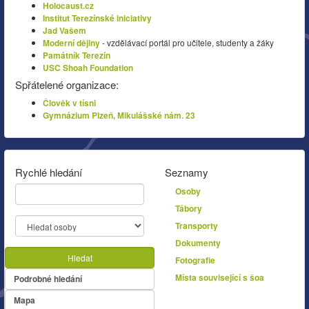
Holocaust.cz
Institut Terezínské iniciativy
Jad Vašem
Moderní dějiny
- vzdělávací portál pro učitele, studenty a žáky
Památník Terezín
USC Shoah Foundation
Spřátelené organizace:
Člověk v tísni
Gymnázium Plzeň, Mikulášské nám. 23
Rychlé hledání
Seznamy
Osoby
Tábory
Transporty
Dokumenty
Hledat
Fotografie
Místa související s šoa
Podrobné hledání
Mapa