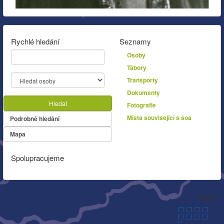
Rychlé hledání
Seznamy
Osoby
Tábory
Transporty
Dokumenty
Hledat
Fotografie
Místa související s šoa
Podrobné hledání
Mapa
Spolupracujeme
Autor