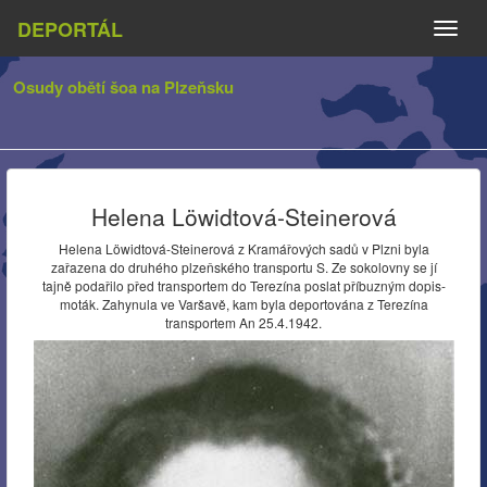
DEPORTÁL
Naviga
Osudy obětí šoa na Plzeňsku
Helena Löwidtová-Steinerová
Helena Löwidtová-Steinerová z Kramářových sadů v Plzni byla
zařazena do druhého plzeňského transportu S. Ze sokolovny se jí
tajně podařilo před transportem do Terezína poslat příbuzným dopis-
moták. Zahynula ve Varšavě, kam byla deportována z Terezína
transportem An 25.4.1942.