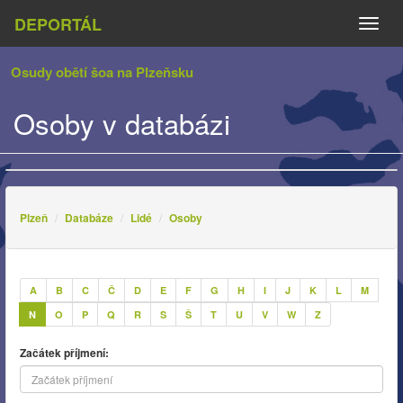
DEPORTÁL
Naviga
Osudy obětí šoa na Plzeňsku
Osoby v databázi
Plzeň
Databáze
Lidé
Osoby
A
B
C
Č
D
E
F
G
H
I
J
K
L
M
N
O
P
Q
R
S
Š
T
U
V
W
Z
Začátek příjmení: