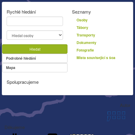
Rychlé hledání
Seznamy
Osoby
Tábory
Transporty
Dokumenty
Hledat
Fotografie
Místa související s šoa
Podrobné hledání
Mapa
Spolupracujeme
Autor
Děkujeme