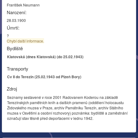
František Neumann
Narození:
28.03.1900
Úmrtí:
?
Chybí další informace.
Bydliště
Klatovská (dnes Klatovská) (do 25.02.1943)
Transporty
Cv II do Terezín (25.02.1943 od Plzeň Bory)
Zdroj
Seznamy sestavené v roce 2001 Radovanem Koderou na základě
Terezínských pamětních knih a dalších pramenů (oddělení holocaustu
Židovského muzea v Praze, archiv Památníku Terezín, archiv Státního
muzea v Osvětimi a osobní rozhovory) poznámka: bydliště a zaměstnání
označují stav těsně před deportacemi v lednu 1942.