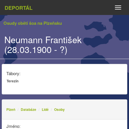
DEPORTÁL
Naviga
Osudy obětí šoa na Plzeňsku
Neumann František
(28.03.1900 - ?)
Tábory:
Terezín
Plzeň
Databáze
Lidé
Osoby
Jméno: