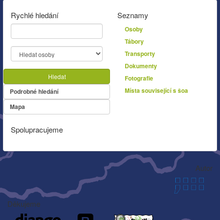
Rychlé hledání
Seznamy
Osoby
Tábory
Transporty
Dokumenty
Hledat
Fotografie
Místa související s šoa
Podrobné hledání
Mapa
Spolupracujeme
Autor
Děkujeme