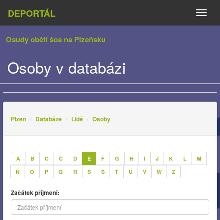
DEPORTÁL
Naviga
Osudy obětí šoa na Plzeňsku
Osoby v databázi
Plzeň
Databáze
Lidé
Osoby
A
B
C
Č
D
E
F
G
H
I
J
K
L
M
N
O
P
Q
R
S
Š
T
U
V
W
Z
Začátek příjmení: