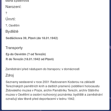
Marta Epsteinová
Narození:
?
Úmrtí:
?, Osvětim
Bydliště
Sedláčkova 39, Plzeň (do 18.01.1942)
Transporty
Ep do Osvětim (? od Terezín)
R do Terezín (18.01.1942 od Plzeň)
Zaměstnání před nástupem do transporu: v domácnosti
Zdroj
Seznamy sestavené v roce 2001 Radovanem Koderou na základě
Terezínských pamětních knih a dalších pramenů (oddělení holocaustu
Židovského muzea v Praze, archiv Památníku Terezín, archiv Státního
muzea v Osvětimi a osobní rozhovory) poznámka: bydliště a zaměstnání
označují stav těsně před deportacemi v lednu 1942.