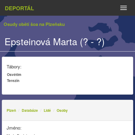
DEPORTÁL
Naviga
Osudy obětí šoa na Plzeňsku
Epsteinová Marta (? - ?)
Tábory:
Osvětim
Terezín
Plzeň
Databáze
Lidé
Osoby
Jméno: