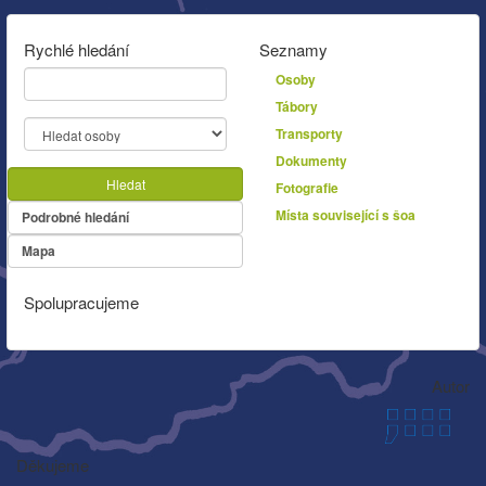
Rychlé hledání
Seznamy
Osoby
Tábory
Transporty
Dokumenty
Hledat
Fotografie
Místa související s šoa
Podrobné hledání
Mapa
Spolupracujeme
Autor
Děkujeme