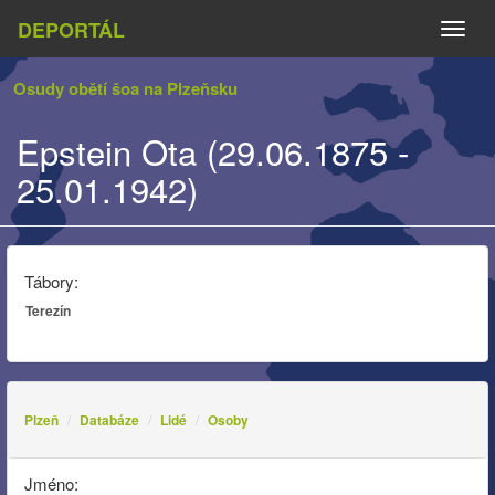
DEPORTÁL
Naviga
Osudy obětí šoa na Plzeňsku
Epstein Ota (29.06.1875 -
25.01.1942)
Tábory:
Terezín
Plzeň
Databáze
Lidé
Osoby
Jméno: