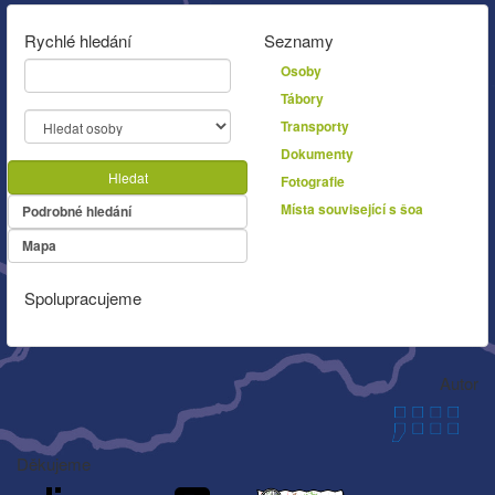
Rychlé hledání
Seznamy
Osoby
Tábory
Transporty
Dokumenty
Hledat
Fotografie
Místa související s šoa
Podrobné hledání
Mapa
Spolupracujeme
Autor
Děkujeme