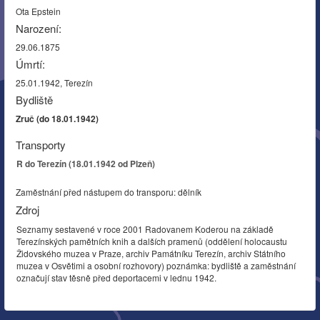
Ota Epstein
Narození:
29.06.1875
Úmrtí:
25.01.1942, Terezín
Bydliště
Zruč (do 18.01.1942)
Transporty
R do Terezín (18.01.1942 od Plzeň)
Zaměstnání před nástupem do transporu: dělník
Zdroj
Seznamy sestavené v roce 2001 Radovanem Koderou na základě
Terezínských pamětních knih a dalších pramenů (oddělení holocaustu
Židovského muzea v Praze, archiv Památníku Terezín, archiv Státního
muzea v Osvětimi a osobní rozhovory) poznámka: bydliště a zaměstnání
označují stav těsně před deportacemi v lednu 1942.