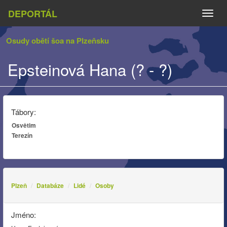
DEPORTÁL
Naviga
Osudy obětí šoa na Plzeňsku
Epsteinová Hana (? - ?)
Tábory:
Osvětim
Terezín
Plzeň
Databáze
Lidé
Osoby
Jméno: