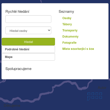
Rychlé hledání
Seznamy
Osoby
Tábory
Transporty
Dokumenty
Hledat
Fotografie
Místa související s šoa
Podrobné hledání
Mapa
Spolupracujeme
Autor
Děkujeme