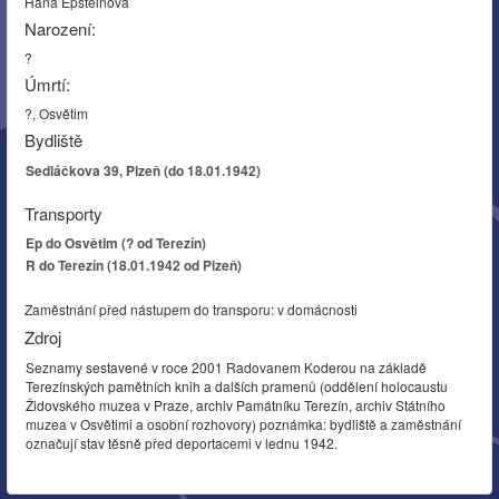
Hana Epsteinová
Narození:
?
Úmrtí:
?, Osvětim
Bydliště
Sedláčkova 39, Plzeň (do 18.01.1942)
Transporty
Ep do Osvětim (? od Terezín)
R do Terezín (18.01.1942 od Plzeň)
Zaměstnání před nástupem do transporu: v domácnosti
Zdroj
Seznamy sestavené v roce 2001 Radovanem Koderou na základě
Terezínských pamětních knih a dalších pramenů (oddělení holocaustu
Židovského muzea v Praze, archiv Památníku Terezín, archiv Státního
muzea v Osvětimi a osobní rozhovory) poznámka: bydliště a zaměstnání
označují stav těsně před deportacemi v lednu 1942.