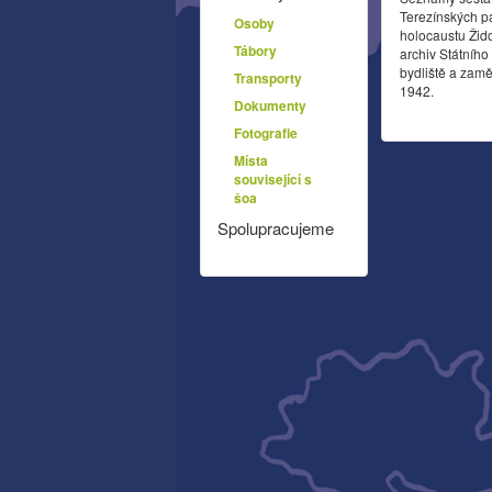
Terezínských p
Osoby
holocaustu Žid
Tábory
archiv Státníh
bydliště a zamě
Transporty
1942.
Dokumenty
Fotografie
Místa
související s
šoa
Spolupracujeme