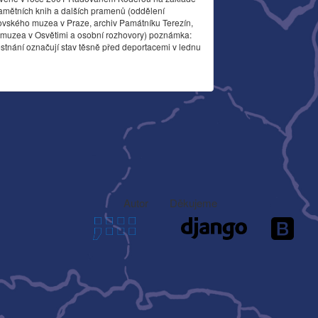
amětních knih a dalších pramenů (oddělení
ovského muzea v Praze, archiv Památníku Terezín,
o muzea v Osvětimi a osobní rozhovory) poznámka:
stnání označují stav těsně před deportacemi v lednu
Autor
Děkujeme