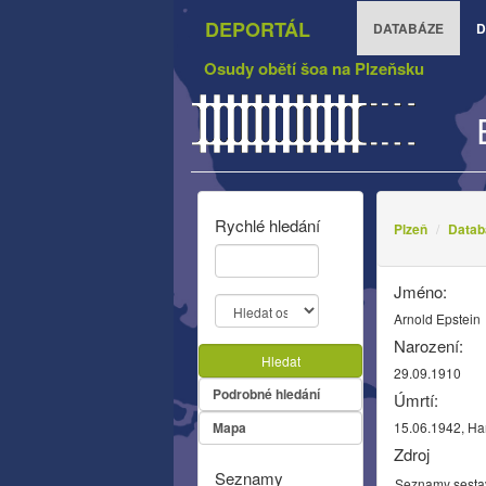
DEPORTÁL
DATABÁZE
D
Osudy obětí šoa na Plzeňsku
Rychlé hledání
Plzeň
Datab
Jméno:
Arnold Epstein
Narození:
Hledat
29.09.1910
Podrobné hledání
Úmrtí:
Mapa
15.06.1942, 
Zdroj
Seznamy
Seznamy sesta