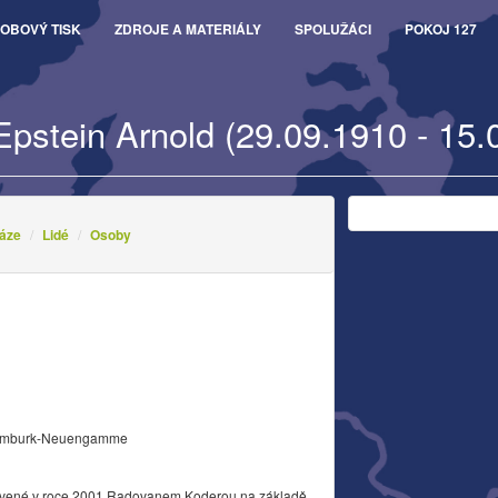
OBOVÝ TISK
ZDROJE A MATERIÁLY
SPOLUŽÁCI
POKOJ 127
Epstein Arnold (29.09.1910 - 15.
áze
Lidé
Osoby
Hamburk-Neuengamme
vené v roce 2001 Radovanem Koderou na základě