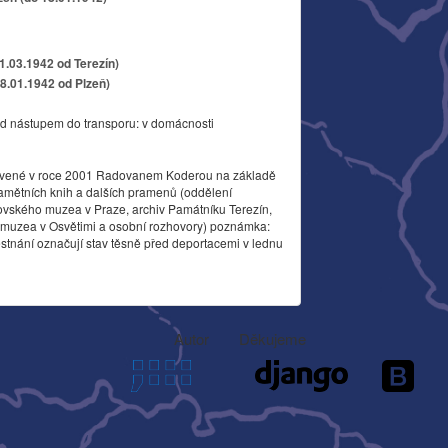
11.03.1942 od Terezín)
18.01.1942 od Plzeň)
d nástupem do transporu: v domácnosti
vené v roce 2001 Radovanem Koderou na základě
amětních knih a dalších pramenů (oddělení
ovského muzea v Praze, archiv Památníku Terezín,
o muzea v Osvětimi a osobní rozhovory) poznámka:
stnání označují stav těsně před deportacemi v lednu
Autor
Děkujeme