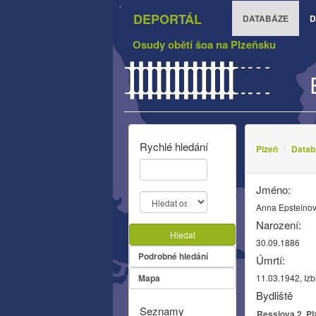
DEPORTÁL
DATABÁZE
D
Osudy obětí šoa na Plzeňsku
Rychlé hledání
Plzeň
Datab
Jméno:
Anna Epsteino
Narození:
Hledat
30.09.1886
Podrobné hledání
Úmrtí:
Mapa
11.03.1942, Izb
Bydliště
Seznamy
Resslova 2, Pl