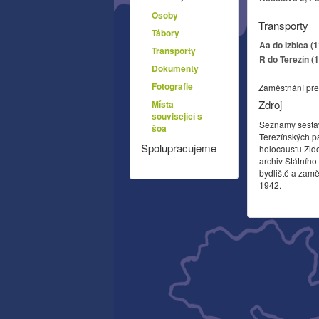
Osoby
Transporty
Tábory
Aa do Izbica (
Transporty
R do Terezín (
Dokumenty
Fotografie
Zaměstnání pře
Zdroj
Místa
související s
Seznamy sesta
šoa
Terezínských p
Spolupracujeme
holocaustu Žid
archiv Státníh
bydliště a zamě
1942.