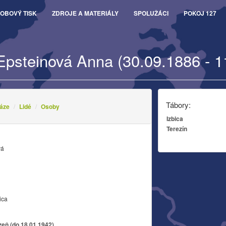
OBOVÝ TISK
ZDROJE A MATERIÁLY
SPOLUŽÁCI
POKOJ 127
Epsteinová Anna (30.09.1886 - 1
Tábory:
áze
Lidé
Osoby
Izbica
Terezín
vá
ica
zeň (do 18.01.1942)