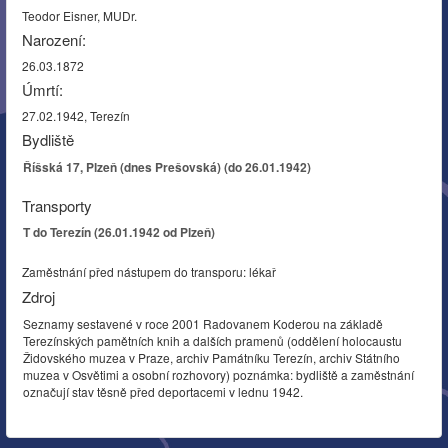
Teodor Eisner, MUDr.
Narození:
26.03.1872
Úmrtí:
27.02.1942, Terezín
Bydliště
Říšská 17, Plzeň (dnes Prešovská) (do 26.01.1942)
Transporty
T do Terezín (26.01.1942 od Plzeň)
Zaměstnání před nástupem do transporu: lékař
Zdroj
Seznamy sestavené v roce 2001 Radovanem Koderou na základě
Terezínských pamětních knih a dalších pramenů (oddělení holocaustu
Židovského muzea v Praze, archiv Památníku Terezín, archiv Státního
muzea v Osvětimi a osobní rozhovory) poznámka: bydliště a zaměstnání
označují stav těsně před deportacemi v lednu 1942.