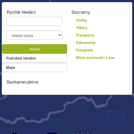
Rychlé hledání
Seznamy
Osoby
Tábory
Transporty
Dokumenty
Hledat
Fotografie
Místa související s šoa
Podrobné hledání
Mapa
Spolupracujeme
Autor
Děkujeme