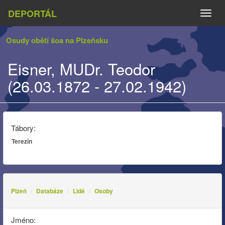
DEPORTÁL
Naviga
Osudy obětí šoa na Plzeňsku
Eisner, MUDr. Teodor
(26.03.1872 - 27.02.1942)
Tábory:
Terezín
Plzeň
Databáze
Lidé
Osoby
Jméno: