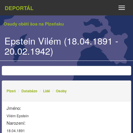
DEPORTÁL
Naviga
Osudy obětí šoa na Plzeňsku
Epstein Vilém (18.04.1891 -
20.02.1942)
Plzeň
Databáze
Lidé
Osoby
Jméno:
Vilém Epstein
Narození:
18.04.1891