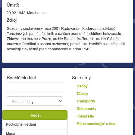
Úmrtí:
20.02.1942, Mauthausen
Zdroj
Seznamy sestavené v roce 2001 Radovanem Koderou na základě
Terezínských pamětních knih a dalších pramenů (oddělení holocaustu
Židovského muzea v Praze, archiv Památníku Terezín, archiv Státního
muzea v Osvětimi a osobní rozhovory) poznámka: bydliště a zaměstnání
označují stav těsně před deportacemi v lednu 1942.
Rychlé hledání
Seznamy
Osoby
Tábory
Transporty
Dokumenty
Hledat
Fotografie
Místa související s šoa
Podrobné hledání
Mapa