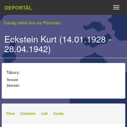
DEPORTÁL
Naviga
Osudy obětí šoa na Plzeňsku
Eckstein Kurt (14.01.1928 -
28.04.1942)
Tábory:
Terezín
Zamošč
Plzeň
Databáze
Lidé
Osoby