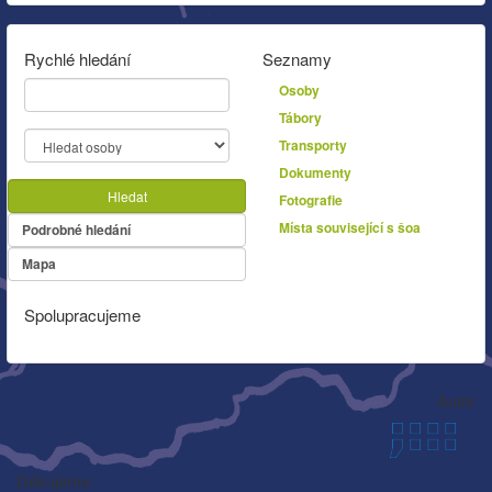
Rychlé hledání
Seznamy
Osoby
Tábory
Transporty
Dokumenty
Hledat
Fotografie
Místa související s šoa
Podrobné hledání
Mapa
Spolupracujeme
Autor
Děkujeme