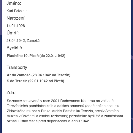
Jméno:
Kurt Eckstein
Narození:
14.01.1928
Úmrtí:
28.04.1942, Zamošč
Bydliště
Plachého 10, Plzeň (do 22.01.1942)
Transporty
Ar do Zamošč (28.04.1942 od Terezín)
S do Terezín (22.01.1942 od Plzeň)
Zdroj
Seznamy sestavené v roce 2001 Radovanem Koderou na základě
Terezínských pamětních knih a dalších pramenů (oddělení holocaustu
Židovského muzea v Praze, archiv Památníku Terezín, archiv Státního
muzea v Osvětimi a osobní rozhovory) poznámka: bydliště a zaměstnání
označují stav těsně před deportacemi v lednu 1942.