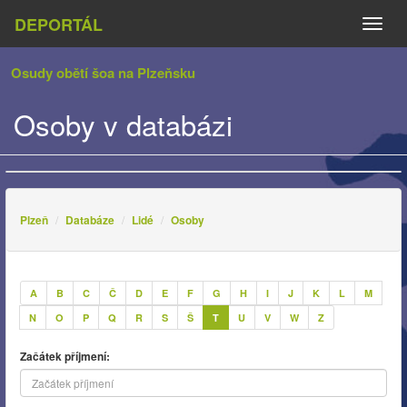
DEPORTÁL
Naviga
Osudy obětí šoa na Plzeňsku
Osoby v databázi
Plzeň
Databáze
Lidé
Osoby
A
B
C
Č
D
E
F
G
H
I
J
K
L
M
N
O
P
Q
R
S
Š
T
U
V
W
Z
Začátek příjmení: