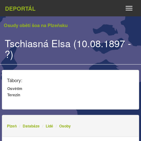
DEPORTÁL
Naviga
Osudy obětí šoa na Plzeňsku
Tschiasná Elsa (10.08.1897 -
?)
Tábory:
Osvětim
Terezín
Plzeň
Databáze
Lidé
Osoby