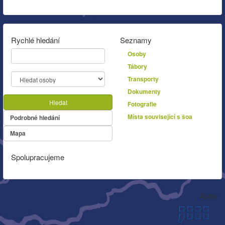
Rychlé hledání
Seznamy
Osoby
Tábory
Transporty
Dokumenty
Hledat
Fotografie
Místa související s šoa
Podrobné hledání
Mapa
Spolupracujeme
Autor