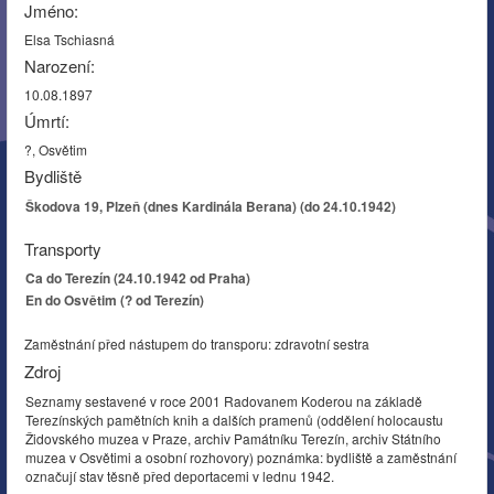
Jméno:
Elsa Tschiasná
Narození:
10.08.1897
Úmrtí:
?, Osvětim
Bydliště
Škodova 19, Plzeň (dnes Kardinála Berana) (do 24.10.1942)
Transporty
Ca do Terezín (24.10.1942 od Praha)
En do Osvětim (? od Terezín)
Zaměstnání před nástupem do transporu: zdravotní sestra
Zdroj
Seznamy sestavené v roce 2001 Radovanem Koderou na základě
Terezínských pamětních knih a dalších pramenů (oddělení holocaustu
Židovského muzea v Praze, archiv Památníku Terezín, archiv Státního
muzea v Osvětimi a osobní rozhovory) poznámka: bydliště a zaměstnání
označují stav těsně před deportacemi v lednu 1942.