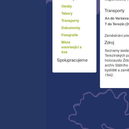
Osoby
Transporty
Tábory
An do Varšava 
Transporty
T do Terezín (
Dokumenty
Fotografie
Zaměstnání pře
Zdroj
Místa
související s
Seznamy sesta
šoa
Terezínských p
Spolupracujeme
holocaustu Žid
archiv Státníh
bydliště a zamě
1942.