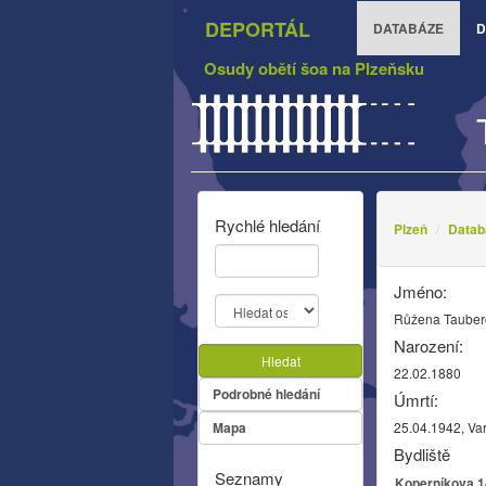
DEPORTÁL
DATABÁZE
D
Osudy obětí šoa na Plzeňsku
Rychlé hledání
Plzeň
Datab
Jméno:
Růžena Tauber
Narození:
Hledat
22.02.1880
Podrobné hledání
Úmrtí:
Mapa
25.04.1942, Va
Bydliště
Seznamy
Koperníkova 14