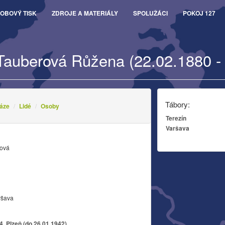
OBOVÝ TISK
ZDROJE A MATERIÁLY
SPOLUŽÁCI
POKOJ 127
Tauberová Růžena (22.02.1880 -
Tábory:
áze
Lidé
Osoby
Terezín
Varšava
ová
ršava
, Plzeň (do 26.01.1942)