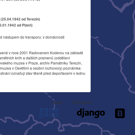
(25.04.1942 od Terezín)
26.01.1942 od Plzeň)
d nástupem do transporu: v domácnosti
vené v roce 2001 Radovanem Koderou na základě
amětních knih a dalších pramenů (oddělení
ovského muzea v Praze, archiv Památníku Terezín,
o muzea v Osvětimi a osobní rozhovory) poznámka:
stnání označují stav těsně před deportacemi v lednu
Autor
Děkujeme