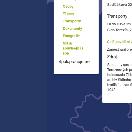
Sedláčkova 22,
Osoby
Tábory
Transporty
Transporty
Dl do Osvětim 
Dokumenty
S do Terezín (
Fotografie
Celé povídání 
Místa
související s
Zaměstnání pře
šoa
Zdroj
Spolupracujeme
Seznamy sesta
Terezínských p
holocaustu Žid
archiv Státníh
bydliště a zamě
1942.