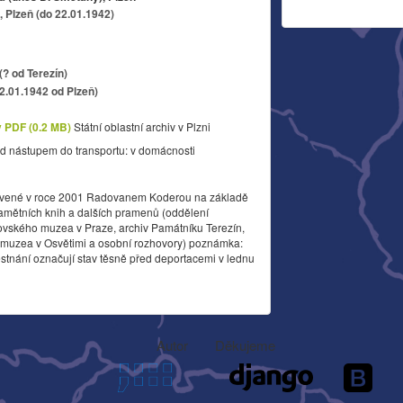
 Plzeň (do 22.01.1942)
(? od Terezín)
22.01.1942 od Plzeň)
v PDF (0.2 MB)
Státní oblastní archiv v Plzni
d nástupem do transportu: v domácnosti
vené v roce 2001 Radovanem Koderou na základě
amětních knih a dalších pramenů (oddělení
ovského muzea v Praze, archiv Památníku Terezín,
o muzea v Osvětimi a osobní rozhovory) poznámka:
stnání označují stav těsně před deportacemi v lednu
Autor
Děkujeme