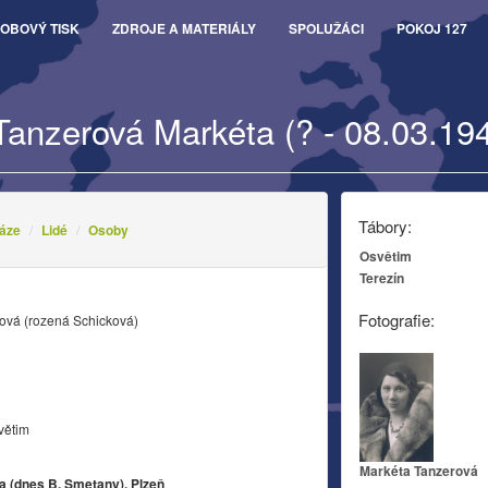
OBOVÝ TISK
ZDROJE A MATERIÁLY
SPOLUŽÁCI
POKOJ 127
Tanzerová Markéta (? - 08.03.19
Tábory:
áze
Lidé
Osoby
Osvětim
Terezín
Fotografie:
ová (rozená Schicková)
větim
Markéta Tanzerová
 (dnes B. Smetany), Plzeň