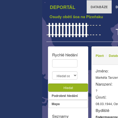
DEPORTÁL
DATABÁZE
D
Osudy obětí šoa na Plzeňsku
Rychlé hledání
Plzeň
Datab
Jméno:
Markéta Tanzer
Narození:
Hledat
?
Podrobné hledání
Úmrtí:
Mapa
08.03.1944, Os
Bydliště
Seznamy
Fodermayerova