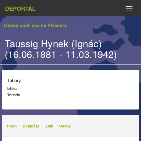
DEPORTÁL
Naviga
Osudy obětí šoa na Plzeňsku
Taussig Hynek (Ignác)
(16.06.1881 - 11.03.1942)
Tábory:
Izbica
Terezín
Plzeň
Databáze
Lidé
Osoby