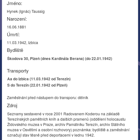
Jméno:
Hynek (Ignác) Taussig
Narození:
16.06.1881
Úmrtí:
11.03.1942, Izbica
Bydliště
Škodova 30, Plzeň (dnes Kardinála Berana) (do 22.01.1942)
Transporty
Aa do Izbica (11.03.1942 od Terezín)
S do Terezín (22.01.1942 od Plzeň)
Zaměstnání před nástupem do transporu: dělník
Zdroj
Seznamy sestavené v roce 2001 Radovanem Koderou na základě
Terezínských pamětních knih a dalších pramenů (oddělení holocaustu
Židovského muzea v Praze, archiv Památníku Terezín, archiv Státního
muzea v Osvětimi a osobní rozhovory) poznámka: bydliště a zaměstnání
označují stav těsně před deportacemi v lednu 1942.