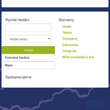
Rychlé hledání
Seznamy
Osoby
Tábory
Transporty
Dokumenty
Hledat
Fotografie
Místa související s šoa
Podrobné hledání
Mapa
Spolupracujeme
Autor