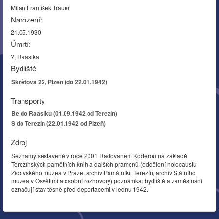
Milan František Trauer
Narození:
21.05.1930
Úmrtí:
?, Raasika
Bydliště
Skrétova 22, Plzeň (do 22.01.1942)
Transporty
Be do Raasiku (01.09.1942 od Terezín)
S do Terezín (22.01.1942 od Plzeň)
Zdroj
Seznamy sestavené v roce 2001 Radovanem Koderou na základě
Terezínských pamětních knih a dalších pramenů (oddělení holocaustu
Židovského muzea v Praze, archiv Památníku Terezín, archiv Státního
muzea v Osvětimi a osobní rozhovory) poznámka: bydliště a zaměstnání
označují stav těsně před deportacemi v lednu 1942.