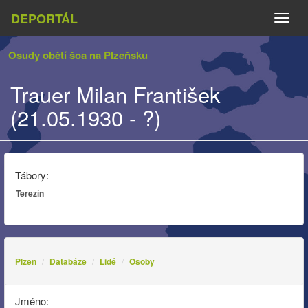
DEPORTÁL
Naviga
Osudy obětí šoa na Plzeňsku
Trauer Milan František
(21.05.1930 - ?)
Tábory:
Terezín
Plzeň
Databáze
Lidé
Osoby
Jméno: