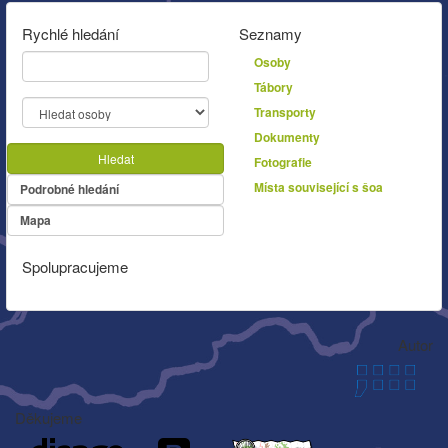
Rychlé hledání
Seznamy
Osoby
Tábory
Transporty
Dokumenty
Hledat
Fotografie
Místa související s šoa
Podrobné hledání
Mapa
Spolupracujeme
Autor
Děkujeme