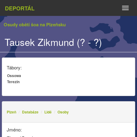
DEPORTÁL
Naviga
Osudy obětí šoa na Plzeňsku
Tausek Zikmund (? - ?)
Tábory:
Ossowa
Terezín
Plzeň
Databáze
Lidé
Osoby
Jméno: