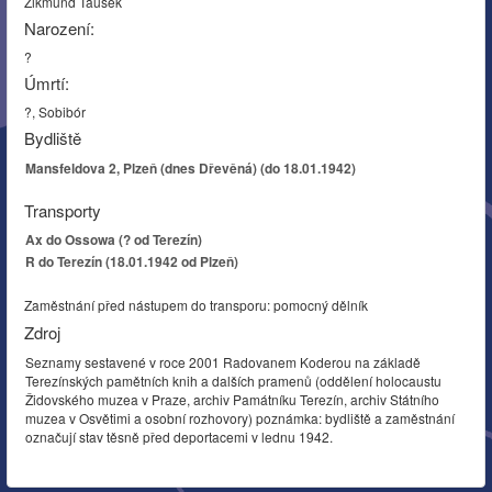
Zikmund Tausek
Narození:
?
Úmrtí:
?, Sobibór
Bydliště
Mansfeldova 2, Plzeň (dnes Dřevěná) (do 18.01.1942)
Transporty
Ax do Ossowa (? od Terezín)
R do Terezín (18.01.1942 od Plzeň)
Zaměstnání před nástupem do transporu: pomocný dělník
Zdroj
Seznamy sestavené v roce 2001 Radovanem Koderou na základě
Terezínských pamětních knih a dalších pramenů (oddělení holocaustu
Židovského muzea v Praze, archiv Památníku Terezín, archiv Státního
muzea v Osvětimi a osobní rozhovory) poznámka: bydliště a zaměstnání
označují stav těsně před deportacemi v lednu 1942.