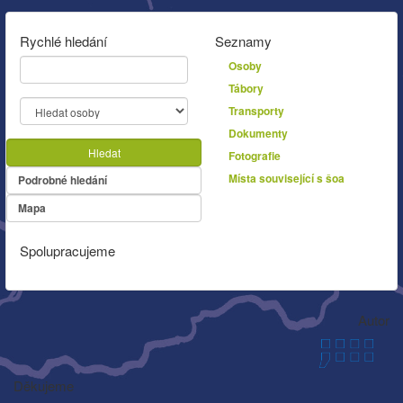
Rychlé hledání
Seznamy
Osoby
Tábory
Transporty
Dokumenty
Hledat
Fotografie
Místa související s šoa
Podrobné hledání
Mapa
Spolupracujeme
Autor
Děkujeme