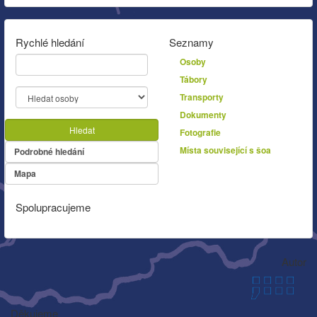
Rychlé hledání
Seznamy
Osoby
Tábory
Transporty
Dokumenty
Hledat
Fotografie
Místa související s šoa
Podrobné hledání
Mapa
Spolupracujeme
Autor
Děkujeme