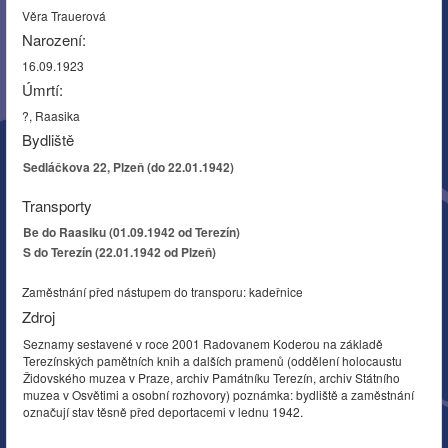
Věra Trauerová
Narození:
16.09.1923
Úmrtí:
?, Raasika
Bydliště
Sedláčkova 22, Plzeň (do 22.01.1942)
Transporty
Be do Raasiku (01.09.1942 od Terezín)
S do Terezín (22.01.1942 od Plzeň)
Zaměstnání před nástupem do transporu: kadeřnice
Zdroj
Seznamy sestavené v roce 2001 Radovanem Koderou na základě
Terezínských pamětních knih a dalších pramenů (oddělení holocaustu
Židovského muzea v Praze, archiv Památníku Terezín, archiv Státního
muzea v Osvětimi a osobní rozhovory) poznámka: bydliště a zaměstnání
označují stav těsně před deportacemi v lednu 1942.