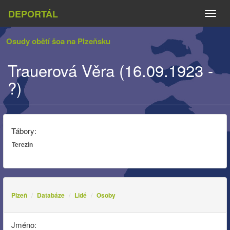
DEPORTÁL
Naviga
Osudy obětí šoa na Plzeňsku
Trauerová Věra (16.09.1923 -
?)
Tábory:
Terezín
Plzeň
Databáze
Lidé
Osoby
Jméno: