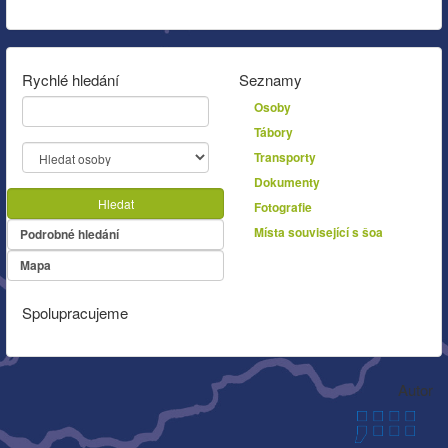
Rychlé hledání
Seznamy
Osoby
Tábory
Transporty
Dokumenty
Hledat
Fotografie
Místa související s šoa
Podrobné hledání
Mapa
Spolupracujeme
Autor