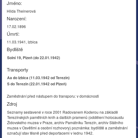
Jméno:
Hilda Theinerová
Narození:
17.02.1896
Úmrtí:
11.03.1941, Izbica
Bydliště
Solní 19, Plzeň (do 22.01.1942)
Transporty
Aa do Izbica (11.03.1942 od Terezín)
S do Terezín (22.01.1942 od Plzeň)
Zaměstnání před nástupem do transporu: v domácnosti
Zdroj
Seznamy sestavené v roce 2001 Radovanem Koderou na základě
Terezínských pamětních knih a dalších pramenů (oddělení holocaustu
Židovského muzea v Praze, archiv Památníku Terezín, archiv Státního
muzea v Osvětimi a osobní rozhovory) poznámka: bydliště a zaměstnání
označují stav těsně před deportacemi v lednu 1942.