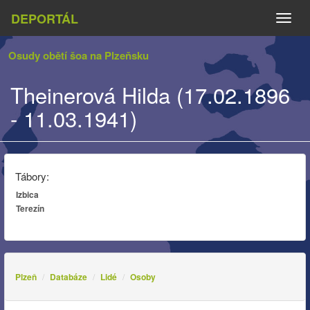
DEPORTÁL
Naviga
Osudy obětí šoa na Plzeňsku
Theinerová Hilda (17.02.1896
- 11.03.1941)
Tábory:
Izbica
Terezín
Plzeň
Databáze
Lidé
Osoby