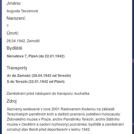
Jméno:
Augusta Tanzerová
Narození:
?
Úmrtí:
28.04.1942, Zamošč
Bydliště
Nerudova 7, Plzeň (do 22.01.1942)
Transporty
Ar do Zamošč (28.04.1942 od Terezín)
S do Terezín (22.01.1942 od Plzeň)
Zaměstnání před nástupem do transporu: kuchařka
Zdroj
Seznamy sestavené v roce 2001 Radovanem Koderou na základě
Terezínských pamětních knih a dalších pramenů (oddělení holocaustu
Židovského muzea v Praze, archiv Památníku Terezín, archiv Státního
muzea v Osvětimi a osobní rozhovory) poznámka: bydliště a zaměstnání
označují stav těsně před deportacemi v lednu 1942.