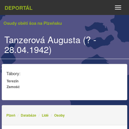
DEPORTÁL
Naviga
Osudy obětí šoa na Plzeňsku
Tanzerová Augusta (? -
28.04.1942)
Tábory:
Terezín
Zamošč
Plzeň
Databáze
Lidé
Osoby