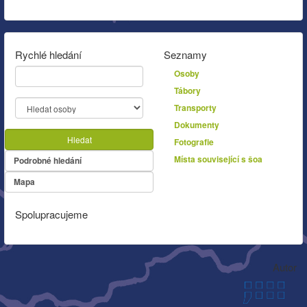
Rychlé hledání
Seznamy
Osoby
Tábory
Transporty
Dokumenty
Hledat
Fotografie
Místa související s šoa
Podrobné hledání
Mapa
Spolupracujeme
Autor