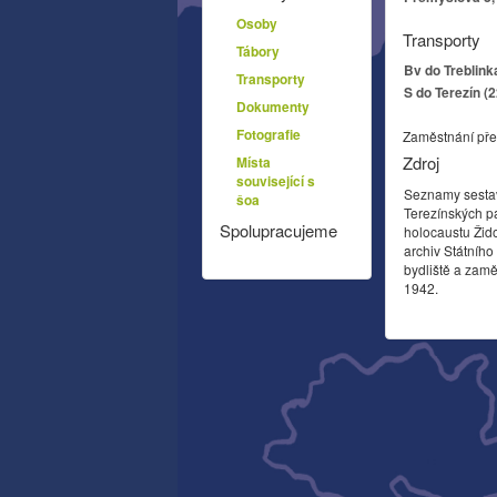
Osoby
Transporty
Tábory
Bv do Treblink
Transporty
S do Terezín (
Dokumenty
Fotografie
Zaměstnání pře
Zdroj
Místa
související s
Seznamy sesta
šoa
Terezínských p
Spolupracujeme
holocaustu Žid
archiv Státníh
bydliště a zamě
1942.