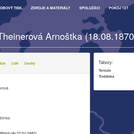
OBOVÝ TISK
ZDROJE A MATERIÁLY
SPOLUŽÁCI
POKOJ 127
Theinerová Arnoštka (18.08.1870
Tábory:
áze
Lidé
Osoby
Terezín
Treblinka
erová
blinka
Plzeň (do 22.01.1942)