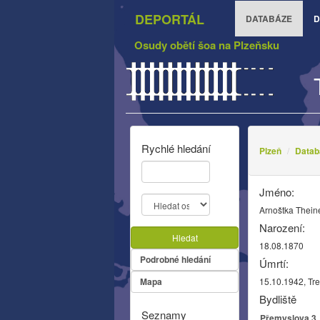
DEPORTÁL
DATABÁZE
D
Osudy obětí šoa na Plzeňsku
Rychlé hledání
Plzeň
Datab
Jméno:
Arnoštka Thein
Narození:
Hledat
18.08.1870
Podrobné hledání
Úmrtí:
Mapa
15.10.1942, Tre
Bydliště
Seznamy
Přemyslova 3, 