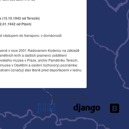
a (15.10.1942 od Terezín)
22.01.1942 od Plzeň)
d nástupem do transporu: v domácnosti
vené v roce 2001 Radovanem Koderou na základě
amětních knih a dalších pramenů (oddělení
ovského muzea v Praze, archiv Památníku Terezín,
o muzea v Osvětimi a osobní rozhovory) poznámka:
stnání označují stav těsně před deportacemi v lednu
Autor
Děkujeme