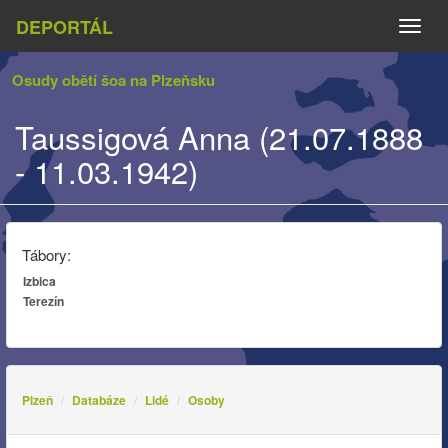
DEPORTÁL
Naviga
Osudy obětí šoa na Plzeňsku
Taussigová Anna (21.07.1888
- 11.03.1942)
Tábory:
Izbica
Terezín
Plzeň
Databáze
Lidé
Osoby