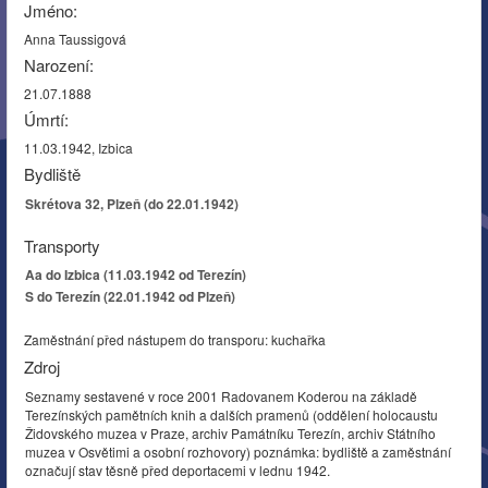
Jméno:
Anna Taussigová
Narození:
21.07.1888
Úmrtí:
11.03.1942, Izbica
Bydliště
Skrétova 32, Plzeň (do 22.01.1942)
Transporty
Aa do Izbica (11.03.1942 od Terezín)
S do Terezín (22.01.1942 od Plzeň)
Zaměstnání před nástupem do transporu: kuchařka
Zdroj
Seznamy sestavené v roce 2001 Radovanem Koderou na základě
Terezínských pamětních knih a dalších pramenů (oddělení holocaustu
Židovského muzea v Praze, archiv Památníku Terezín, archiv Státního
muzea v Osvětimi a osobní rozhovory) poznámka: bydliště a zaměstnání
označují stav těsně před deportacemi v lednu 1942.