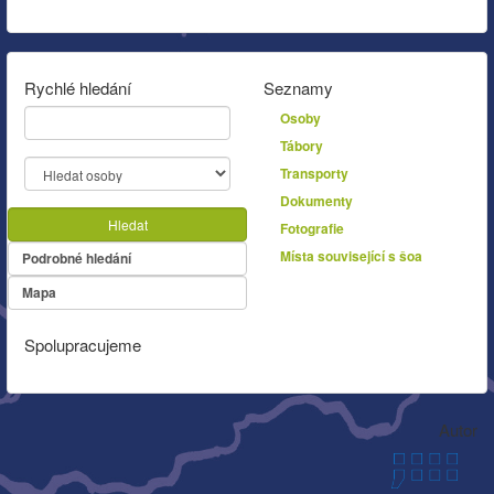
Rychlé hledání
Seznamy
Osoby
Tábory
Transporty
Dokumenty
Hledat
Fotografie
Místa související s šoa
Podrobné hledání
Mapa
Spolupracujeme
Autor