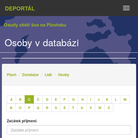
DEPORTÁL
Naviga
Osudy obětí šoa na Plzeňsku
Osoby v databázi
Plzeň
Databáze
Lidé
Osoby
A
B
C
Č
D
E
F
G
H
I
J
K
L
M
N
O
P
Q
R
S
Š
T
U
V
W
Z
Začátek příjmení: