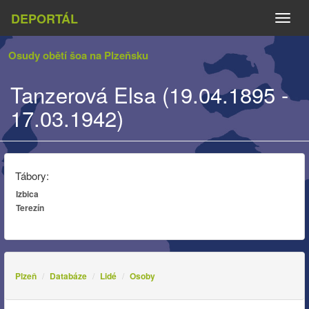
DEPORTÁL
Naviga
Osudy obětí šoa na Plzeňsku
Tanzerová Elsa (19.04.1895 -
17.03.1942)
Tábory:
Izbica
Terezín
Plzeň
Databáze
Lidé
Osoby