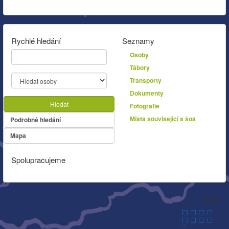
Rychlé hledání
Seznamy
Osoby
Tábory
Transporty
Dokumenty
Hledat
Fotografie
Místa související s šoa
Podrobné hledání
Mapa
Spolupracujeme
Autor