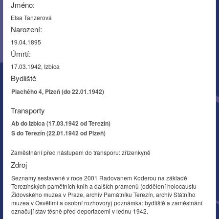
Jméno:
Elsa Tanzerová
Narození:
19.04.1895
Úmrtí:
17.03.1942, Izbica
Bydliště
Plachého 4, Plzeň (do 22.01.1942)
Transporty
Ab do Izbica (17.03.1942 od Terezín)
S do Terezín (22.01.1942 od Plzeň)
Zaměstnání před nástupem do transporu: zřízenkyně
Zdroj
Seznamy sestavené v roce 2001 Radovanem Koderou na základě
Terezínských pamětních knih a dalších pramenů (oddělení holocaustu
Židovského muzea v Praze, archiv Památníku Terezín, archiv Státního
muzea v Osvětimi a osobní rozhovory) poznámka: bydliště a zaměstnání
označují stav těsně před deportacemi v lednu 1942.