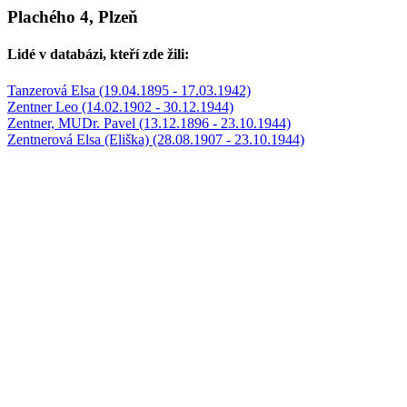
Plachého 4, Plzeň
Lidé v databázi, kteří zde žili:
Tanzerová Elsa (19.04.1895 - 17.03.1942)
Zentner Leo (14.02.1902 - 30.12.1944)
Zentner, MUDr. Pavel (13.12.1896 - 23.10.1944)
Zentnerová Elsa (Eliška) (28.08.1907 - 23.10.1944)