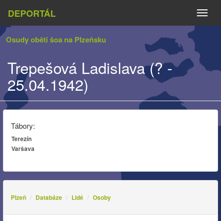
DEPORTÁL
Naviga
Osudy obětí šoa na Plzeňsku
Trepešová Ladislava (? -
25.04.1942)
Tábory:
Terezín
Varšava
Plzeň
Databáze
Lidé
Osoby