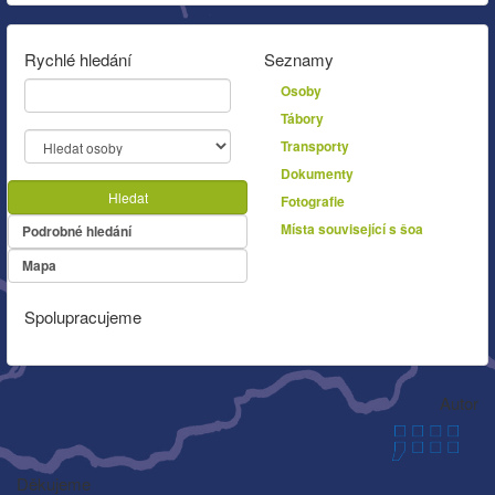
Rychlé hledání
Seznamy
Osoby
Tábory
Transporty
Dokumenty
Hledat
Fotografie
Místa související s šoa
Podrobné hledání
Mapa
Spolupracujeme
Autor
Děkujeme