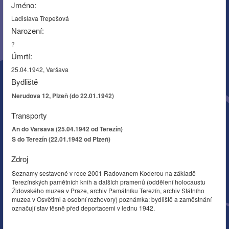
Jméno:
Ladislava Trepešová
Narození:
?
Úmrtí:
25.04.1942, Varšava
Bydliště
Nerudova 12, Plzeň (do 22.01.1942)
Transporty
An do Varšava (25.04.1942 od Terezín)
S do Terezín (22.01.1942 od Plzeň)
Zdroj
Seznamy sestavené v roce 2001 Radovanem Koderou na základě
Terezínských pamětních knih a dalších pramenů (oddělení holocaustu
Židovského muzea v Praze, archiv Památníku Terezín, archiv Státního
muzea v Osvětimi a osobní rozhovory) poznámka: bydliště a zaměstnání
označují stav těsně před deportacemi v lednu 1942.