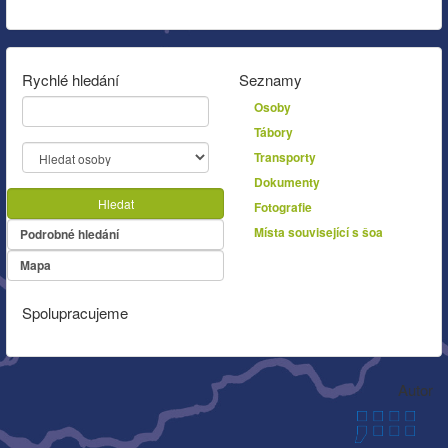
Rychlé hledání
Seznamy
Osoby
Tábory
Transporty
Dokumenty
Hledat
Fotografie
Místa související s šoa
Podrobné hledání
Mapa
Spolupracujeme
Autor