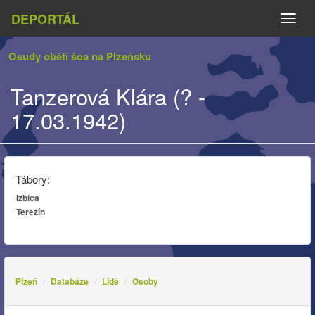
DEPORTÁL
Naviga
Osudy obětí šoa na Plzeňsku
Tanzerová Klára (? -
17.03.1942)
Tábory:
Izbica
Terezín
Plzeň
Databáze
Lidé
Osoby