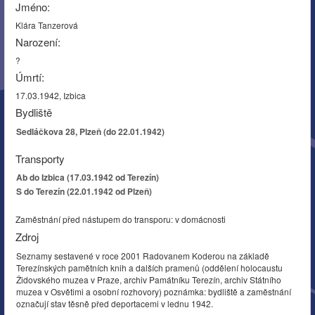
Jméno:
Klára Tanzerová
Narození:
?
Úmrtí:
17.03.1942, Izbica
Bydliště
Sedláčkova 28, Plzeň (do 22.01.1942)
Transporty
Ab do Izbica (17.03.1942 od Terezín)
S do Terezín (22.01.1942 od Plzeň)
Zaměstnání před nástupem do transporu: v domácnosti
Zdroj
Seznamy sestavené v roce 2001 Radovanem Koderou na základě
Terezínských pamětních knih a dalších pramenů (oddělení holocaustu
Židovského muzea v Praze, archiv Památníku Terezín, archiv Státního
muzea v Osvětimi a osobní rozhovory) poznámka: bydliště a zaměstnání
označují stav těsně před deportacemi v lednu 1942.