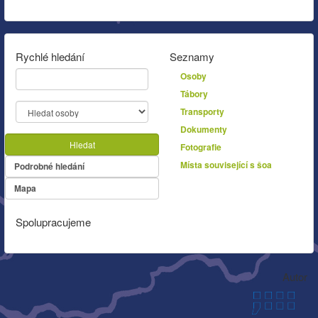
Rychlé hledání
Seznamy
Osoby
Tábory
Transporty
Dokumenty
Hledat
Fotografie
Místa související s šoa
Podrobné hledání
Mapa
Spolupracujeme
Autor