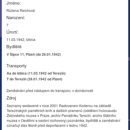
Jméno:
Růžena Reichová
Narození:
?
Úmrtí:
11.03.1942, Izbica
Bydliště
V Šipce 11, Plzeň (do 26.01.1942)
Transporty
Aa do Izbica (11.03.1942 od Terezín)
T do Terezín (26.01.1942 od Plzeň)
Zaměstnání před nástupem do transporu: v domácnosti
Zdroj
Seznamy sestavené v roce 2001 Radovanem Koderou na základě
Terezínských pamětních knih a dalších pramenů (oddělení holocaustu
Židovského muzea v Praze, archiv Památníku Terezín, archiv Státního
muzea v Osvětimi a osobní rozhovory) poznámka: bydliště a zaměstnání
označují stav těsně před deportacemi v lednu 1942.