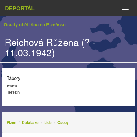
DEPORTÁL
Naviga
Osudy obětí šoa na Plzeňsku
Reichová Růžena (? -
11.03.1942)
Tábory:
Izbica
Terezín
Plzeň
Databáze
Lidé
Osoby