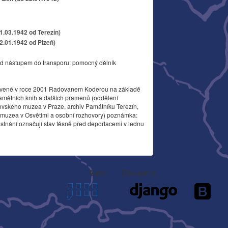
11.03.1942 od Terezín)
22.01.1942 od Plzeň)
d nástupem do transporu: pomocný dělník
vené v roce 2001 Radovanem Koderou na základě
amětních knih a dalších pramenů (oddělení
ovského muzea v Praze, archiv Památníku Terezín,
o muzea v Osvětimi a osobní rozhovory) poznámka:
stnání označují stav těsně před deportacemi v lednu
Autor
Děkujeme