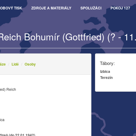
OBOVÝ TISK
ZDROJE A MATERIÁLY
SPOLUŽÁCI
POKOJ 127
Reich Bohumír (Gottfried) (? - 11
Tábory:
áze
Lidé
Osoby
Izbica
Terezín
ied) Reich
ica
lzeň (do 22.01.1942)