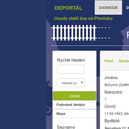
DEPORTÁL
DATABÁZE
D
Osudy obětí šoa na Plzeňsku
Rychlé hledání
Plzeň
Datab
Jméno:
Bohumír (Gottfr
Narození:
Hledat
?
Podrobné hledání
Úmrtí:
Mapa
11.03.1942, Izb
Bydliště
Seznamy
Nerudova 12, P