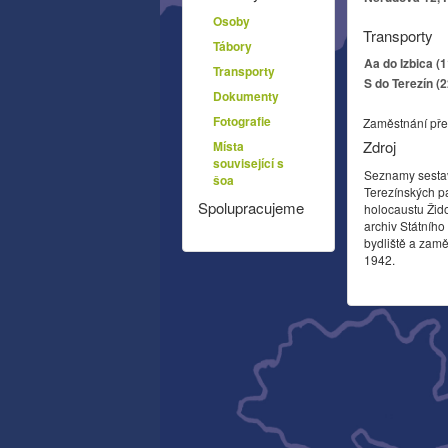
Osoby
Transporty
Tábory
Aa do Izbica (
Transporty
S do Terezín (
Dokumenty
Fotografie
Zaměstnání pře
Zdroj
Místa
související s
Seznamy sesta
šoa
Terezínských p
Spolupracujeme
holocaustu Žid
archiv Státníh
bydliště a zamě
1942.