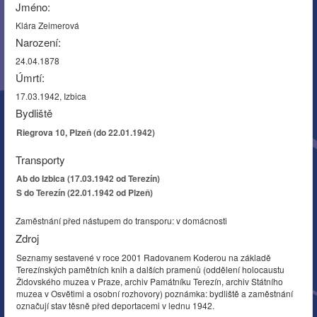
Jméno:
Klára Zeimerová
Narození:
24.04.1878
Úmrtí:
17.03.1942, Izbica
Bydliště
Riegrova 10, Plzeň (do 22.01.1942)
Transporty
Ab do Izbica (17.03.1942 od Terezín)
S do Terezín (22.01.1942 od Plzeň)
Zaměstnání před nástupem do transporu: v domácnosti
Zdroj
Seznamy sestavené v roce 2001 Radovanem Koderou na základě
Terezínských pamětních knih a dalších pramenů (oddělení holocaustu
Židovského muzea v Praze, archiv Památníku Terezín, archiv Státního
muzea v Osvětimi a osobní rozhovory) poznámka: bydliště a zaměstnání
označují stav těsně před deportacemi v lednu 1942.