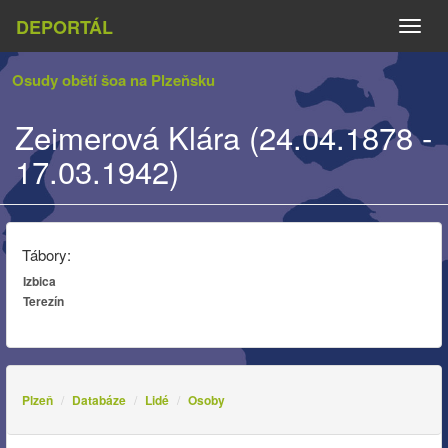
DEPORTÁL
Naviga
Osudy obětí šoa na Plzeňsku
Zeimerová Klára (24.04.1878 -
17.03.1942)
Tábory:
Izbica
Terezín
Plzeň
Databáze
Lidé
Osoby