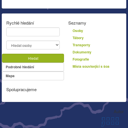
Rychlé hledání
Seznamy
Osoby
Tábory
Transporty
Dokumenty
Hledat
Fotografie
Místa související s šoa
Podrobné hledání
Mapa
Spolupracujeme
Autor