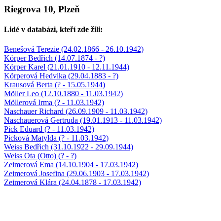
Riegrova 10, Plzeň
Lidé v databázi, kteří zde žili:
Benešová Terezie (24.02.1866 - 26.10.1942)
Körper Bedřich (14.07.1874 - ?)
Körper Karel (21.01.1910 - 12.11.1944)
Körperová Hedvika (29.04.1883 - ?)
Krausová Berta (? - 15.05.1944)
Möller Leo (12.10.1880 - 11.03.1942)
Möllerová Irma (? - 11.03.1942)
Naschauer Richard (26.09.1909 - 11.03.1942)
Naschauerová Gertruda (19.01.1913 - 11.03.1942)
Pick Eduard (? - 11.03.1942)
Picková Matylda (? - 11.03.1942)
Weiss Bedřich (31.10.1922 - 29.09.1944)
Weiss Ota (Otto) (? - ?)
Zeimerová Ema (14.10.1904 - 17.03.1942)
Zeimerová Josefina (29.06.1903 - 17.03.1942)
Zeimerová Klára (24.04.1878 - 17.03.1942)