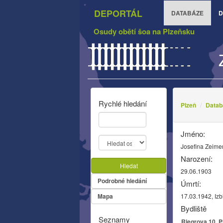
DEPORTÁL
DATABÁZE
D
Osudy obětí šoa na Plzeňsku
Rychlé hledání
Plzeň
Datab
Jméno:
Josefina Zeime
Narození:
Hledat
29.06.1903
Podrobné hledání
Úmrtí:
Mapa
17.03.1942, Izb
Bydliště
Seznamy
Riegrova 10, P