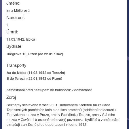
Jméno:
Irma Möllerová
Narození:
?
Úmrtí:
11.03.1942, Izbica
Bydliště
Riegrova 10, Plzeň (do 22.01.1942)
Transporty
Aa do Izbica (11.03.1942 od Terezín)
S do Terezín (22.01.1942 od Plzeň)
Zaměstnání před nástupem do transporu: v domácnosti
Zdroj
Seznamy sestavené v roce 2001 Radovanem Koderou na základě
Terezínských pamětních knih a dalších pramenů (oddělení holocaustu
Židovského muzea v Praze, archiv Památníku Terezín, archiv Státního
muzea v Osvětimi a osobní rozhovory) poznámka: bydliště a zaměstnání
označují stav těsně před deportacemi v lednu 1942.