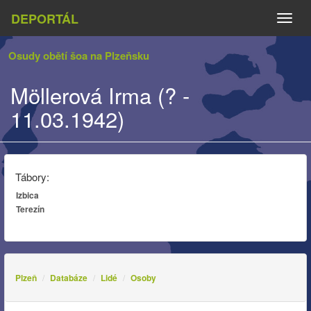
DEPORTÁL
Naviga
Osudy obětí šoa na Plzeňsku
Möllerová Irma (? -
11.03.1942)
Tábory:
Izbica
Terezín
Plzeň
Databáze
Lidé
Osoby