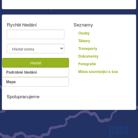
Rychlé hledání
Seznamy
Osoby
Tábory
Transporty
Dokumenty
Hledat
Fotografie
Místa související s šoa
Podrobné hledání
Mapa
Spolupracujeme
Autor