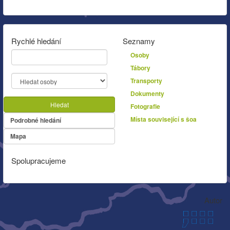
Rychlé hledání
Seznamy
Osoby
Tábory
Transporty
Dokumenty
Hledat
Fotografie
Místa související s šoa
Podrobné hledání
Mapa
Spolupracujeme
Autor