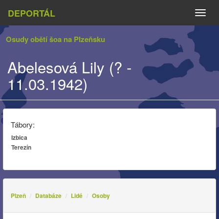
DEPORTÁL
Naviga
Osudy obětí šoa na Plzeňsku
Abelesová Lily (? -
11.03.1942)
Tábory:
Izbica
Terezín
Plzeň
Databáze
Lidé
Osoby