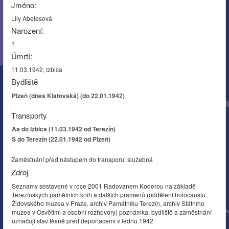
Jméno:
Lily Abelesová
Narození:
?
Úmrtí:
11.03.1942, Izbica
Bydliště
Plzeň (dnes Klatovská) (do 22.01.1942)
Transporty
Aa do Izbica (11.03.1942 od Terezín)
S do Terezín (22.01.1942 od Plzeň)
Zaměstnání před nástupem do transporu: služebná
Zdroj
Seznamy sestavené v roce 2001 Radovanem Koderou na základě
Terezínských pamětních knih a dalších pramenů (oddělení holocaustu
Židovského muzea v Praze, archiv Památníku Terezín, archiv Státního
muzea v Osvětimi a osobní rozhovory) poznámka: bydliště a zaměstnání
označují stav těsně před deportacemi v lednu 1942.