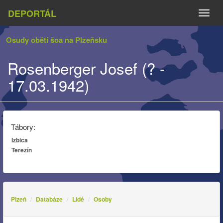
DEPORTÁL
Naviga
Osudy obětí šoa na Plzeňsku
Rosenberger Josef (? -
17.03.1942)
Tábory:
Izbica
Terezín
Plzeň
Databáze
Lidé
Osoby