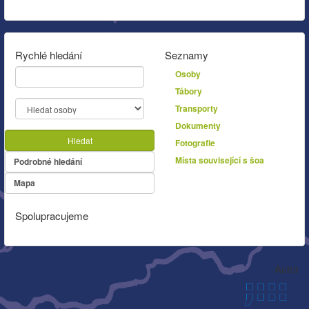
Rychlé hledání
Seznamy
Osoby
Tábory
Transporty
Dokumenty
Hledat
Fotografie
Místa související s šoa
Podrobné hledání
Mapa
Spolupracujeme
Autor