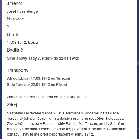
Jméno:
Josef Rosenberger
Narození:
?
Úmrtí:
17.03.1942, Izbica
Bydliště
Smetanovy sady 7, Plzeň (do 22.01.1942)
Transporty
Ab do Izbica (17.03.1942 od Terezín)
S do Terezín (22.01.1942 od Plzeň)
Zaměstnání před nástupem do transporu: dělník
Zdroj
Seznamy sestavené v roce 2001 Radovanem Koderou na základě
Terezínských pamětních knih a dalších pramenů (oddělení holocaustu
Židovského muzea v Praze, archiv Památníku Terezín, archiv Státního
muzea v Osvětimi a osobní rozhovory) poznámka: bydliště a zaměstnání
označují stav těsně před deportacemi v lednu 1942.