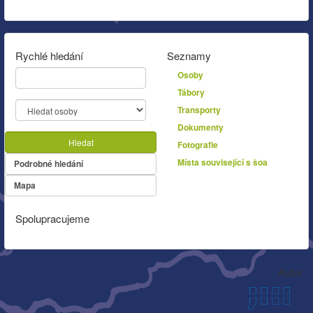
Rychlé hledání
Seznamy
Osoby
Tábory
Transporty
Dokumenty
Hledat
Fotografie
Místa související s šoa
Podrobné hledání
Mapa
Spolupracujeme
Autor