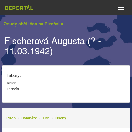
DEPORTÁL
Naviga
Osudy obětí šoa na Plzeňsku
Fischerová Augusta (? -
11.03.1942)
Tábory:
Izbica
Terezín
Plzeň
Databáze
Lidé
Osoby