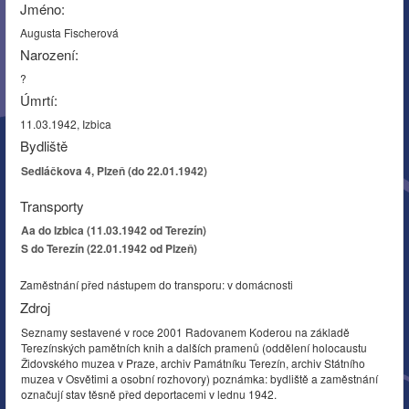
Jméno:
Augusta Fischerová
Narození:
?
Úmrtí:
11.03.1942, Izbica
Bydliště
Sedláčkova 4, Plzeň (do 22.01.1942)
Transporty
Aa do Izbica (11.03.1942 od Terezín)
S do Terezín (22.01.1942 od Plzeň)
Zaměstnání před nástupem do transporu: v domácnosti
Zdroj
Seznamy sestavené v roce 2001 Radovanem Koderou na základě
Terezínských pamětních knih a dalších pramenů (oddělení holocaustu
Židovského muzea v Praze, archiv Památníku Terezín, archiv Státního
muzea v Osvětimi a osobní rozhovory) poznámka: bydliště a zaměstnání
označují stav těsně před deportacemi v lednu 1942.