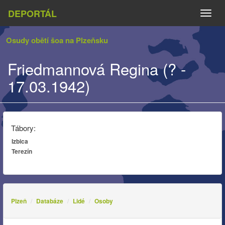
DEPORTÁL
Naviga
Osudy obětí šoa na Plzeňsku
Friedmannová Regina (? -
17.03.1942)
Tábory:
Izbica
Terezín
Plzeň
Databáze
Lidé
Osoby