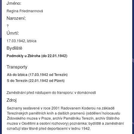
Jméno:
Regina Friedmannová
Narození:
?
Úmrtí:
17.03.1942, Izbica
Bydliště
Podmokly u Zbiroha (do 22.01.1942)
Transporty
Ab do Izbica (17.03.1942 od Terezín)
S do Terezín (22.01.1942 od Plzeň)
Zaměstnání před nástupem do transporu: v domácnosti
Zdroj
Seznamy sestavené v roce 2001 Radovanem Koderou na základě
Terezínských pamětních knih a dalších pramenů (oddělení holocaustu
Židovského muzea v Praze, archiv Památníku Terezín, archiv Státního
muzea v Osvětimi a osobní rozhovory) poznámka: bydliště a zaměstnání
označují stav těsně před deportacemi v lednu 1942.