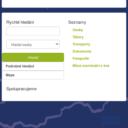
Rychlé hledání
Seznamy
Osoby
Tábory
Transporty
Dokumenty
Hledat
Fotografie
Místa související s šoa
Podrobné hledání
Mapa
Spolupracujeme
Autor