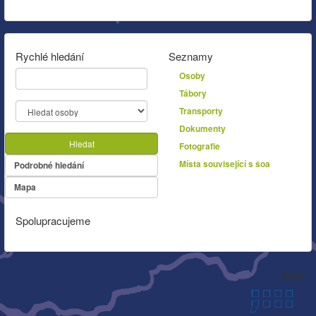
Rychlé hledání
Seznamy
Osoby
Tábory
Transporty
Dokumenty
Hledat
Fotografie
Místa související s šoa
Podrobné hledání
Mapa
Spolupracujeme
Autor