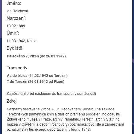
Jméno:
Ida Reichová
Narození:
13.02.1889
Úmrtí:
11.03.1942, Izbica
Bydliště
Palackého 7, Plzeň (do 26.01.1942)
Transporty
Aa do Izbica (11.03.1942 od Terezín)
T do Terezín (26.01.1942 od Plzeň)
Zaměstnání před nástupem do transporu: v domácnosti
Zdroj
Seznamy sestavené v roce 2001 Radovanem Koderou na základě
Terezínských pamětních knih a dalších pramenů (oddělení holocaustu
Židovského muzea v Praze, archiv Památníku Terezín, archiv Státního
muzea v Osvětimi a osobní rozhovory) poznámka: bydliště a zaměstnání
označují stav těsně před deportacemi v lednu 1942.