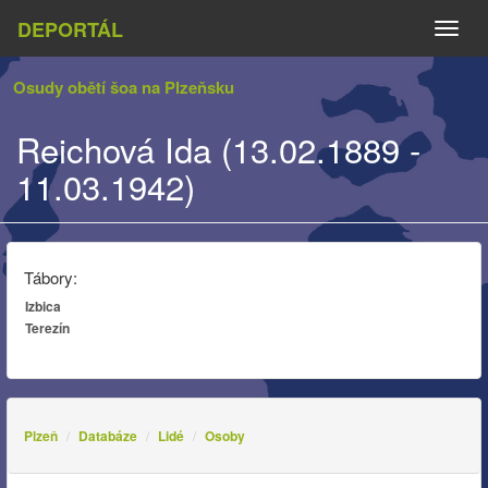
DEPORTÁL
Naviga
Osudy obětí šoa na Plzeňsku
Reichová Ida (13.02.1889 -
11.03.1942)
Tábory:
Izbica
Terezín
Plzeň
Databáze
Lidé
Osoby