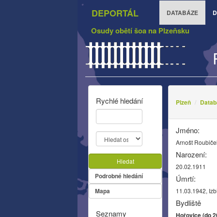
DEPORTÁL
DATABÁZE
D
Osudy obětí šoa na Plzeňsku
Rychlé hledání
Plzeň
Datab
Jméno:
Arnošt Roubiče
Narození:
Hledat
20.02.1911
Podrobné hledání
Úmrtí:
Mapa
11.03.1942, Izb
Bydliště
Seznamy
Hořovice (do 2