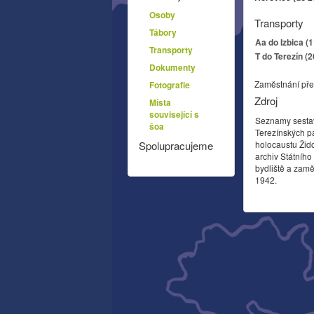
Osoby
Transporty
Tábory
Aa do Izbica (
Transporty
T do Terezín (
Dokumenty
Zaměstnání pře
Fotografie
Zdroj
Místa
související s
Seznamy sesta
šoa
Terezínských p
holocaustu Žid
Spolupracujeme
archiv Státníh
bydliště a zamě
1942.