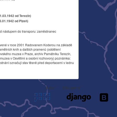
11.03.1942 od Terezín)
26.01.1942 od Plzeň)
d nástupem do transporu: zaměstnanec
vené v roce 2001 Radovanem Koderou na základě
amětních knih a dalších pramenů (oddělení
ovského muzea v Praze, archiv Památníku Terezín,
o muzea v Osvětimi a osobní rozhovory) poznámka:
stnání označují stav těsně před deportacemi v lednu
Autor
Děkujeme