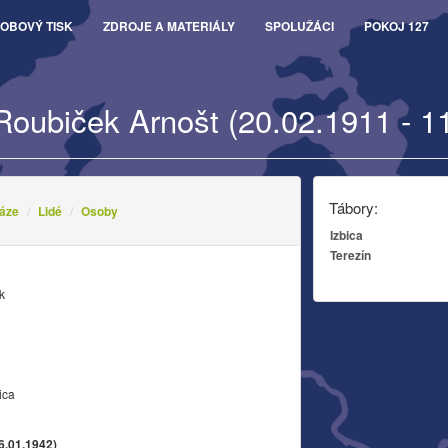
OBOVÝ TISK
ZDROJE A MATERIÁLY
SPOLUŽÁCI
POKOJ 127
Roubiček Arnošt (20.02.1911 - 1
Tábory:
áze
Lidé
Osoby
Izbica
Terezín
k
ica
6.01.1942)