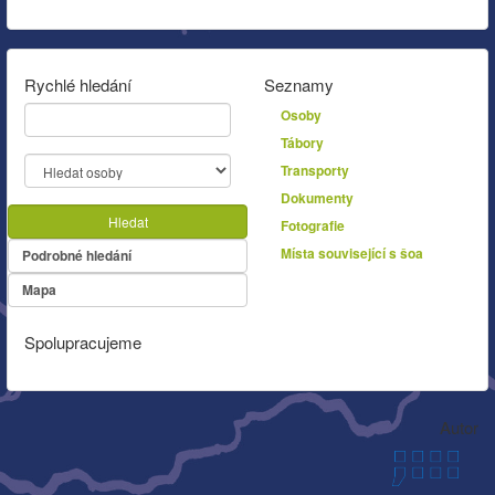
Rychlé hledání
Seznamy
Osoby
Tábory
Transporty
Dokumenty
Hledat
Fotografie
Místa související s šoa
Podrobné hledání
Mapa
Spolupracujeme
Autor