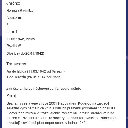
Jméno:
Heřman Radnitzer
Narození:
?
Úmrtí:
11.03.1942, Izbica
Bydliště
Blovice (do 26.01.1942)
Transporty
Aa do Izbica (11.03.1942 od Terezín)
T do Terezín (26.01.1942 od Plzeň)
Zaměstnání před nástupem do transporu: dělník
Zdroj
Seznamy sestavené v roce 2001 Radovanem Koderou na základě
Terezínských pamětních knih a dalších pramenů (oddělení holocaustu
Židovského muzea v Praze, archiv Památníku Terezín, archiv Státního
muzea v Osvětimi a osobní rozhovory) poznámka: bydliště a zaměstnání
označují stav těsně před deportacemi v lednu 1942.