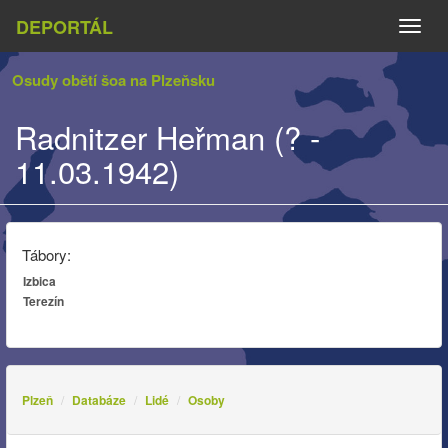
DEPORTÁL
Naviga
Osudy obětí šoa na Plzeňsku
Radnitzer Heřman (? -
11.03.1942)
Tábory:
Izbica
Terezín
Plzeň
Databáze
Lidé
Osoby