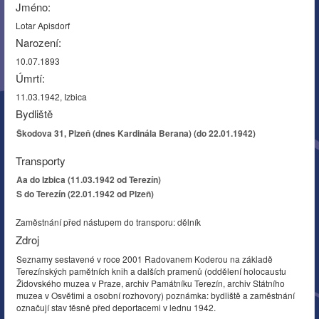
Jméno:
Lotar Apisdorf
Narození:
10.07.1893
Úmrtí:
11.03.1942, Izbica
Bydliště
Škodova 31, Plzeň (dnes Kardinála Berana) (do 22.01.1942)
Transporty
Aa do Izbica (11.03.1942 od Terezín)
S do Terezín (22.01.1942 od Plzeň)
Zaměstnání před nástupem do transporu: dělník
Zdroj
Seznamy sestavené v roce 2001 Radovanem Koderou na základě
Terezínských pamětních knih a dalších pramenů (oddělení holocaustu
Židovského muzea v Praze, archiv Památníku Terezín, archiv Státního
muzea v Osvětimi a osobní rozhovory) poznámka: bydliště a zaměstnání
označují stav těsně před deportacemi v lednu 1942.