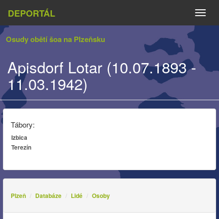
DEPORTÁL
Naviga
Osudy obětí šoa na Plzeňsku
Apisdorf Lotar (10.07.1893 -
11.03.1942)
Tábory:
Izbica
Terezín
Plzeň
Databáze
Lidé
Osoby