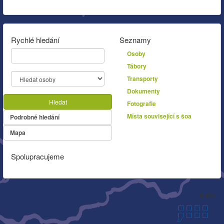
Rychlé hledání
Seznamy
Osoby
Tábory
Transporty
Dokumenty
Hledat
Fotografie
Místa související s šoa
Podrobné hledání
Mapa
Spolupracujeme
Autor