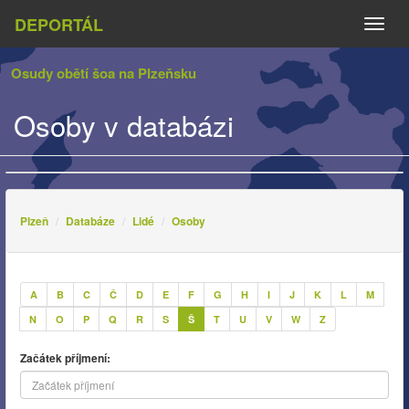
DEPORTÁL
Naviga
Osudy obětí šoa na Plzeňsku
Osoby v databázi
Plzeň
Databáze
Lidé
Osoby
A
B
C
Č
D
E
F
G
H
I
J
K
L
M
N
O
P
Q
R
S
Š
T
U
V
W
Z
Začátek příjmení: