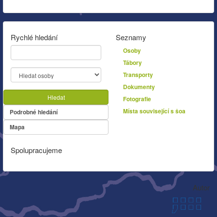
Rychlé hledání
Seznamy
Osoby
Tábory
Transporty
Dokumenty
Hledat
Fotografie
Místa související s šoa
Podrobné hledání
Mapa
Spolupracujeme
Autor