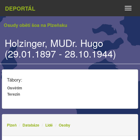
DEPORTÁL
Naviga
Osudy obětí šoa na Plzeňsku
Holzinger, MUDr. Hugo
(29.01.1897 - 28.10.1944)
Tábory:
Osvětim
Terezín
Plzeň
Databáze
Lidé
Osoby