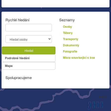
Rychlé hledání
Seznamy
Osoby
Tábory
Transporty
Dokumenty
Hledat
Fotografie
Místa související s šoa
Podrobné hledání
Mapa
Spolupracujeme
Autor