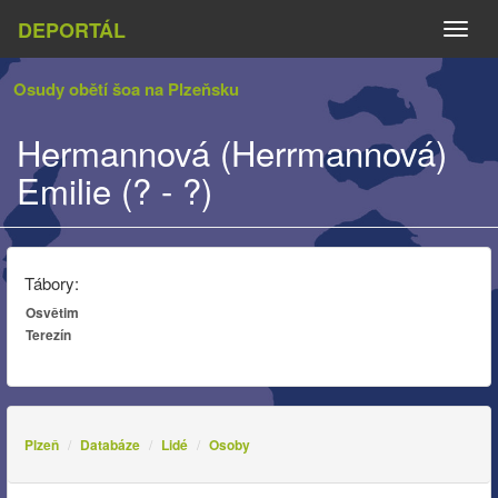
DEPORTÁL
Naviga
Osudy obětí šoa na Plzeňsku
Hermannová (Herrmannová)
Emilie (? - ?)
Tábory:
Osvětim
Terezín
Plzeň
Databáze
Lidé
Osoby