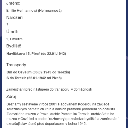
Jméno:
Emilie Hermannová (Herrmannová)
Narození:
?
Úmrtí:
?, Osvětim
Bydliště
Havlíčkova 15, Plzeň (do 22.01.1942)
Transporty
Dm do Osvětim (06.09.1943 od Terezín)
S do Terezín (22.01.1942 od Plzeň)
Zaměstnání před nástupem do transporu: v domácnosti
Zdroj
Seznamy sestavené v roce 2001 Radovanem Koderou na základě
Terezínských pamětních knih a dalších pramenů (oddělení holocaustu
Židovského muzea v Praze, archiv Památníku Terezín, archiv Státního
muzea v Osvětimi a osobní rozhovory) poznámka: bydliště a zaměstnání
označují stav těsně před deportacemi v lednu 1942.